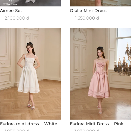
Aimee Set
Oralie Mini Dress
2.100.000
₫
1.650.000
₫
Eudora midi dress – White
Eudora Midi Dress – Pink